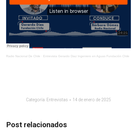
Radio Nacional De Chile
·
Entrevista Gerardo Diaz Ingeniero en Aguas Fundación Chile
Categoría:
Entrevistas
14 de enero de 2025
Post relacionados