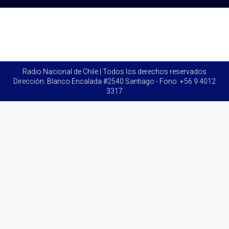
Radio Nacional de Chile | Todos los derechos reservados
Dirección: Blanco Encalada #2540 Santiago - Fono: +56 9 4012
3317