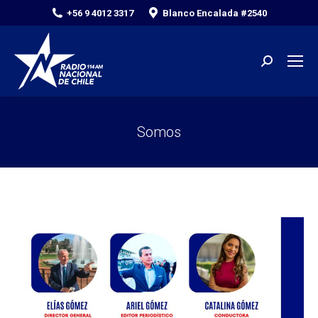
+56 9 4012 3317
Blanco Encalada #2540
Search:
Somos
You are here: